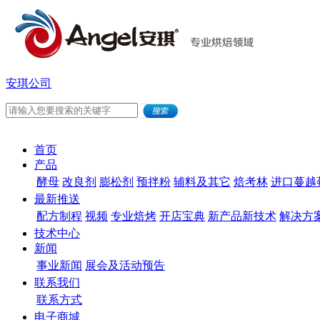
安琪公司
首页
产品
酵母
改良剂
膨松剂
预拌粉
辅料及其它
焙考林
进口蔓越
最新推送
配方制程
视频
专业焙烤
开店宝典
新产品新技术
解决方
技术中心
新闻
事业新闻
展会及活动预告
联系我们
联系方式
电子商城