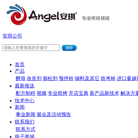
安琪公司
首页
产品
酵母
改良剂
膨松剂
预拌粉
辅料及其它
焙考林
进口蔓越
最新推送
配方制程
视频
专业焙烤
开店宝典
新产品新技术
解决方
技术中心
新闻
事业新闻
展会及活动预告
联系我们
联系方式
电子商城