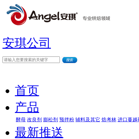
安琪公司
首页
产品
酵母
改良剂
膨松剂
预拌粉
辅料及其它
焙考林
进口蔓越
最新推送