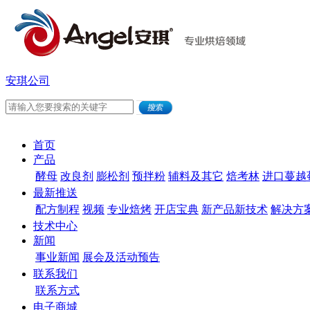
安琪公司
首页
产品
酵母
改良剂
膨松剂
预拌粉
辅料及其它
焙考林
进口蔓越
最新推送
配方制程
视频
专业焙烤
开店宝典
新产品新技术
解决方
技术中心
新闻
事业新闻
展会及活动预告
联系我们
联系方式
电子商城