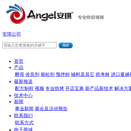
安琪公司
首页
产品
酵母
改良剂
膨松剂
预拌粉
辅料及其它
焙考林
进口蔓越
最新推送
配方制程
视频
专业焙烤
开店宝典
新产品新技术
解决方
技术中心
新闻
事业新闻
展会及活动预告
联系我们
联系方式
电子商城