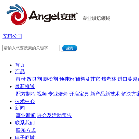
安琪公司
首页
产品
酵母
改良剂
膨松剂
预拌粉
辅料及其它
焙考林
进口蔓越
最新推送
配方制程
视频
专业焙烤
开店宝典
新产品新技术
解决方
技术中心
新闻
事业新闻
展会及活动预告
联系我们
联系方式
电子商城