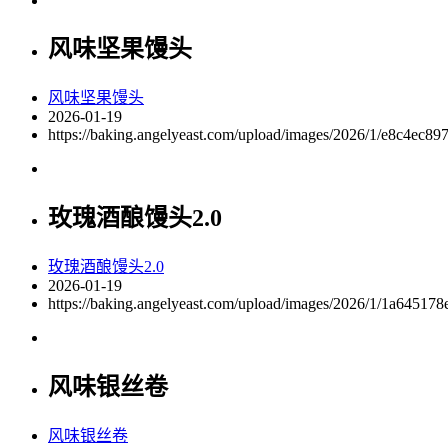
风味坚果馒头
风味坚果馒头
2026-01-19
https://baking.angelyeast.com/upload/images/2026/1/e8c4ec89
玫瑰酒酿馒头2.0
玫瑰酒酿馒头2.0
2026-01-19
https://baking.angelyeast.com/upload/images/2026/1/1a645178
风味银丝卷
风味银丝卷