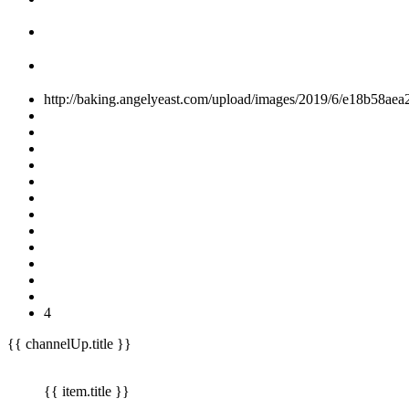
http://baking.angelyeast.com/upload/images/2019/6/e18b58ae
4
{{ channelUp.title }}
{{ item.title }}