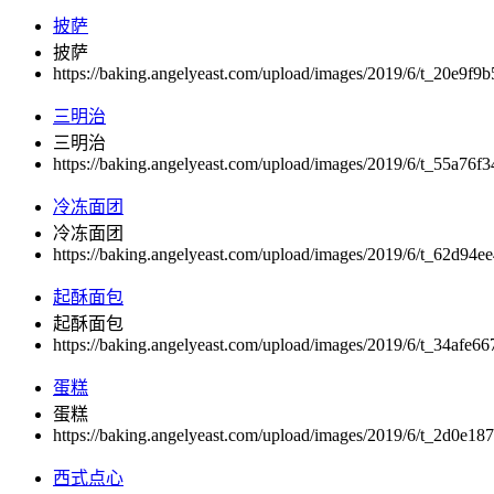
披萨
披萨
https://baking.angelyeast.com/upload/images/2019/6/t_20e9f9b
三明治
三明治
https://baking.angelyeast.com/upload/images/2019/6/t_55a76
冷冻面团
冷冻面团
https://baking.angelyeast.com/upload/images/2019/6/t_62d94e
起酥面包
起酥面包
https://baking.angelyeast.com/upload/images/2019/6/t_34afe6
蛋糕
蛋糕
https://baking.angelyeast.com/upload/images/2019/6/t_2d0e1
西式点心