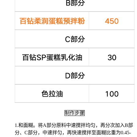
制作步骤
1.和面糊。将A部分原料中速搅拌均匀，再分次加入B部
分、C部分，中速拌匀，再快速搅拌至面糊比重为0.45-