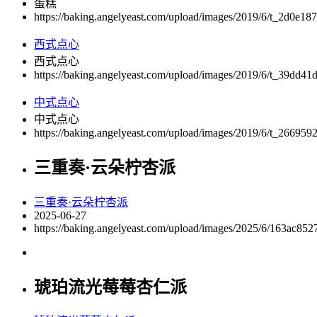
蛋糕
https://baking.angelyeast.com/upload/images/2019/6/t_2d0e1
西式点心
西式点心
https://baking.angelyeast.com/upload/images/2019/6/t_39dd4
中式点心
中式点心
https://baking.angelyeast.com/upload/images/2019/6/t_26695
三重奏·云朵柠杏派
三重奏·云朵柠杏派
2025-06-27
https://baking.angelyeast.com/upload/images/2025/6/163ac85
琥珀流光莓莓杏仁派