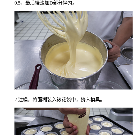
0.5，最后慢速加D部分拌匀。
2.注模。将面糊装入裱花袋中，挤入模具。