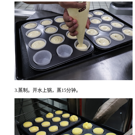
3.蒸制。开水上锅，蒸15分钟。