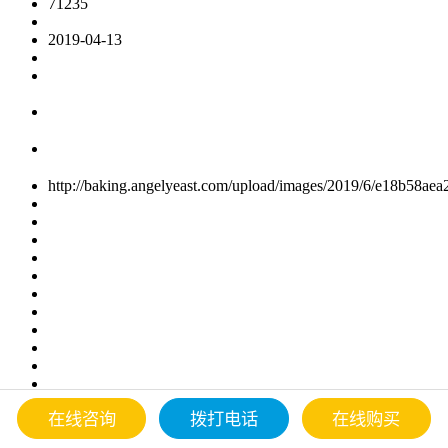
71235
2019-04-13
http://baking.angelyeast.com/upload/images/2019/6/e18b58ae
在线咨询
拨打电话
在线购买
4