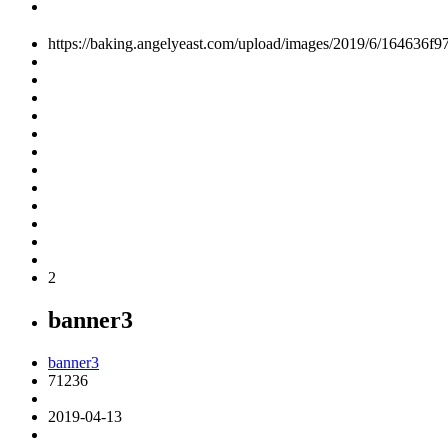
https://baking.angelyeast.com/upload/images/2019/6/164636f
2
banner3
banner3
71236
2019-04-13