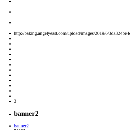
http://baking.angelyeast.com/upload/images/2019/6/3da324be4
3
banner2
banner2