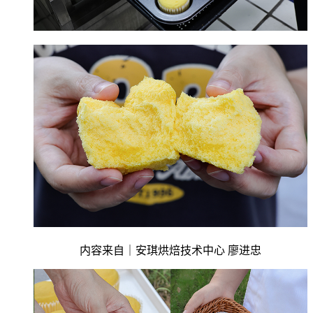
内容来自｜安琪烘焙技术中心 廖进忠