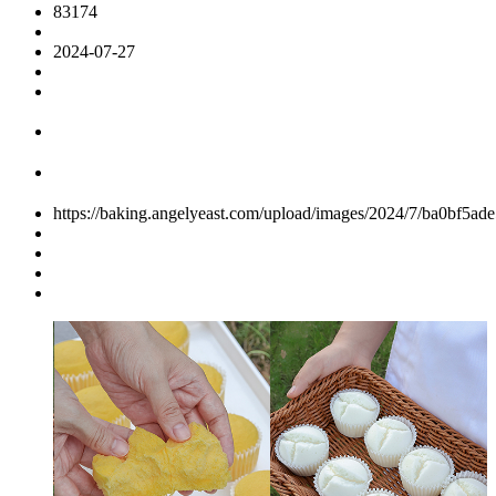
83174
2024-07-27
https://baking.angelyeast.com/upload/images/2024/7/ba0bf5ad