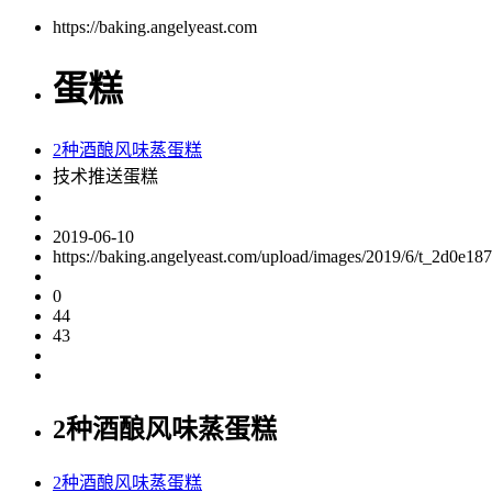
https://baking.angelyeast.com
蛋糕
2种酒酿风味蒸蛋糕
技术推送蛋糕
2019-06-10
https://baking.angelyeast.com/upload/images/2019/6/t_2d0e1
0
44
43
2种酒酿风味蒸蛋糕
2种酒酿风味蒸蛋糕