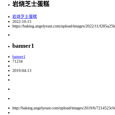
岩烧芝士蛋糕
岩烧芝士蛋糕
2022-10-15
https://baking.angelyeast.com/upload/images/2022/11/f285a25
banner1
banner1
71234
2019-04-13
http://baking.angelyeast.com/upload/images/2019/6/7214523c