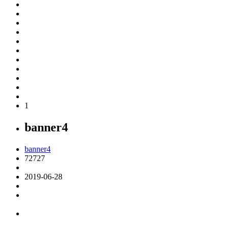
1
banner4
banner4
72727
2019-06-28