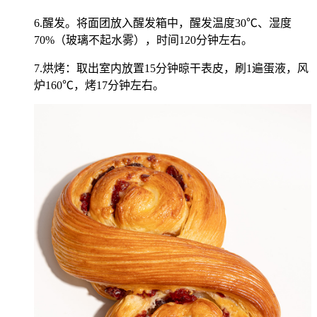
6.醒发。将面团放入醒发箱中，醒发温度30℃、湿度
70%（玻璃不起水雾），时间120分钟左右。
7.烘烤：取出室内放置15分钟晾干表皮，刷1遍蛋液，风
炉160℃，烤17分钟左右。