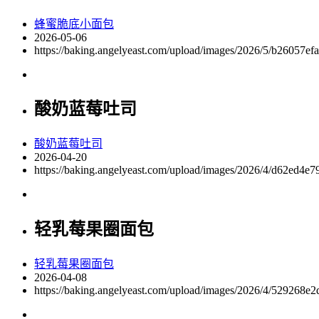
蜂蜜脆底小面包
2026-05-06
https://baking.angelyeast.com/upload/images/2026/5/b26057ef
酸奶蓝莓吐司
酸奶蓝莓吐司
2026-04-20
https://baking.angelyeast.com/upload/images/2026/4/d62ed4e
轻乳莓果圈面包
轻乳莓果圈面包
2026-04-08
https://baking.angelyeast.com/upload/images/2026/4/529268e2