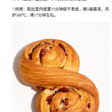
7.烘烤：取出室内放置15分钟晾干表皮，刷1遍蛋液，风
炉160℃，烤17分钟左右。