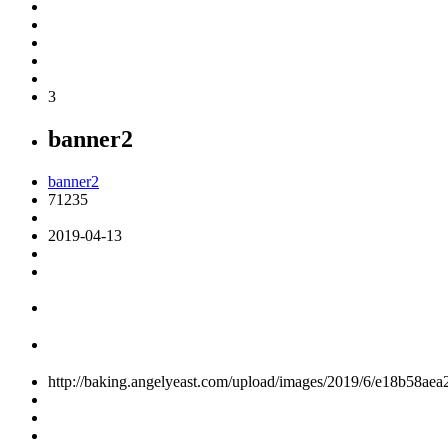
3
banner2
banner2
71235
2019-04-13
http://baking.angelyeast.com/upload/images/2019/6/e18b58ae