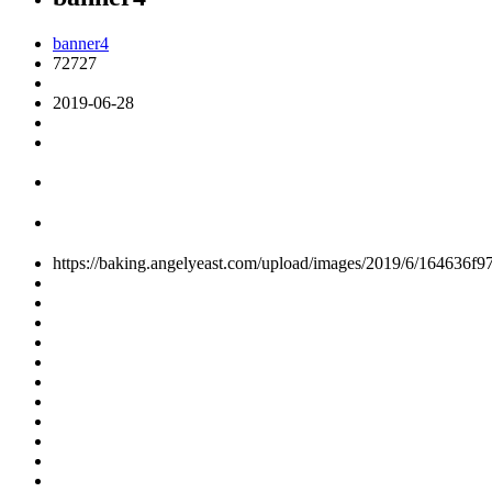
banner4
72727
2019-06-28
https://baking.angelyeast.com/upload/images/2019/6/164636f