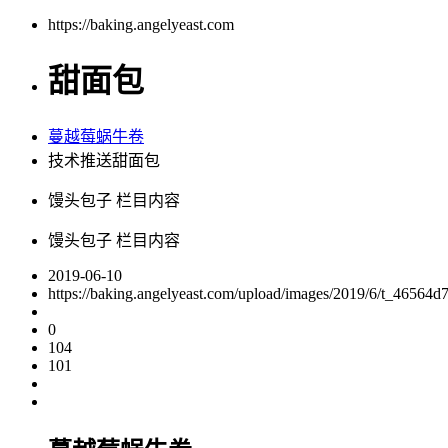
https://baking.angelyeast.com
甜面包
蔓越莓蜗牛卷
技术推送甜面包
馒头包子 栏目内容
馒头包子 栏目内容
2019-06-10
https://baking.angelyeast.com/upload/images/2019/6/t_46564d
0
104
101