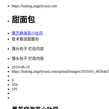
https://baking.angelyeast.com
甜面包
黑芝麻海苔小吐司
技术推送甜面包
馒头包子 栏目内容
馒头包子 栏目内容
2019-06-10
https://baking.angelyeast.com/upload/images/2019/6/t_46564d
0
104
101