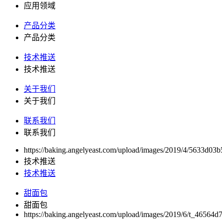
应用领域
产品分类
产品分类
技术推送
技术推送
关于我们
关于我们
联系我们
联系我们
https://baking.angelyeast.com/upload/images/2019/4/5633d03
技术推送
技术推送
甜面包
甜面包
https://baking.angelyeast.com/upload/images/2019/6/t_46564d