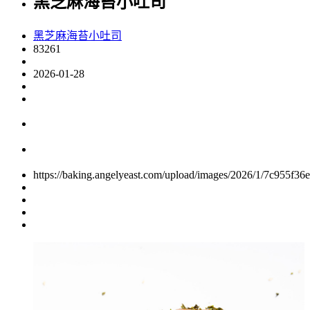
黑芝麻海苔小吐司
黑芝麻海苔小吐司
83261
2026-01-28
https://baking.angelyeast.com/upload/images/2026/1/7c955f36