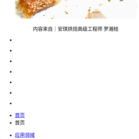
内容来自｜安琪烘焙高级工程师 罗湘桂
首页
首页
应用领域