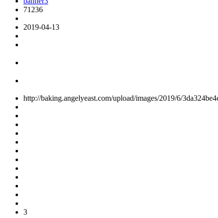
banner3
71236
2019-04-13
http://baking.angelyeast.com/upload/images/2019/6/3da324be4
3