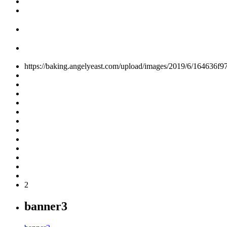
https://baking.angelyeast.com/upload/images/2019/6/164636f
2
banner3