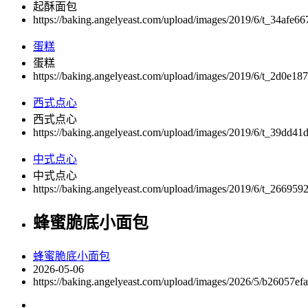
起酥面包
https://baking.angelyeast.com/upload/images/2019/6/t_34afe6
蛋糕
蛋糕
https://baking.angelyeast.com/upload/images/2019/6/t_2d0e1
西式点心
西式点心
https://baking.angelyeast.com/upload/images/2019/6/t_39dd4
中式点心
中式点心
https://baking.angelyeast.com/upload/images/2019/6/t_26695
蜂蜜脆底小面包
蜂蜜脆底小面包
2026-05-06
https://baking.angelyeast.com/upload/images/2026/5/b26057ef