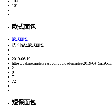
104
101
欧式面包
欧式面包
技术推送欧式面包
2019-06-10
https://baking.angelyeast.com/upload/images/2019/6/t_5a195
2
0
71
72
短保面包