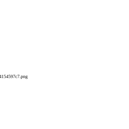
f34154597c7.png