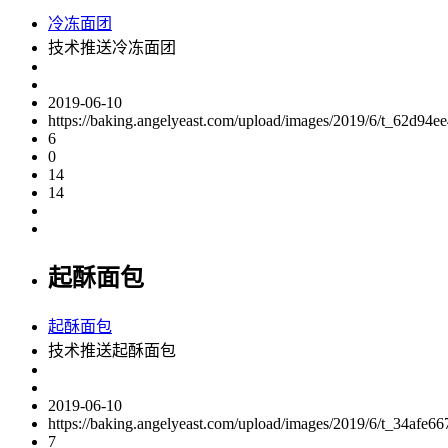
冷冻面团
技术推送冷冻面团
2019-06-10
https://baking.angelyeast.com/upload/images/2019/6/t_62d94e
6
0
14
14
起酥面包
起酥面包
技术推送起酥面包
2019-06-10
https://baking.angelyeast.com/upload/images/2019/6/t_34afe6
7