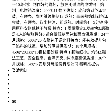
平10.烙制：制作好的饼坯，放在刷过油的电饼铛上烙
制。电饼铛温度：200℃11.翻面烙制：底部烙到色泽金
黄，有硬壳，翻面继续烙制12.成熟：两面都烙制到色泽
金黄，有硬壳，取出控油，即成熟。时间约4—5分钟 使
用原料安琪低糖干酵母 特点：1.质量稳定2.发较快3.后劲
足4.入炉膨胀性好5.适合做低糖面包和面点保质期：24个
月规格：500g*20 安琪包子调馅料特点：能有效提升包
子馅料的味道，增加醇厚感保质期：18个月规格：
450g*20,1kg*10百钻细砂糖 特点:1.颗粒细小。均匀2.碳
法工艺，安全性高，色泽光亮3.纯净度高保质期：36个
月规格：5kg*6 安琪酵母股份有限公司 黎明杰提供
香酥肉饼
68