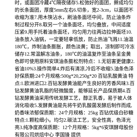
时，或面团冷藏4℃隔夜储存5.松弛好的面团，擀成均匀
的长条面团，厚度5mm左右6.切条，宽2-3cm，以面团不
收缩为准7.用木筷沾水，刷油条面坯中间，防止油条炸
制过程分开8.取另一个油条面坯，均匀叠放，中间适度
压紧9.用手托着油条面坯，均匀用力往两边拉伸面坯10.
油条放入油锅，一定要轻拿低放，防止热油飞溅11.油温
180℃，炸制油条膨胀，颜色淡黄；取出，凉制即可冷冻
储存12.常温解冻油条，180℃的油温复炸至油条呈金黄
色即可使用原料安琪油条膨松剂特点：1.无铝害更健康2.
省油10%3.操作简单4.炸后有清凉,冷后不收缩5.油条色泽
好保质期:24个月规格:500g*20,250g*20 百钻乳酸黄油 特
点:1.欧洲进口2.百钻发酵黄油能产生良好的芳香风味3.百
钻发酵黄油乳脂的轻微酸度，能够延长产品保质期4.百
钻发酵黄油采用传统发酵工艺，醇正乳香，易于被人体
消化吸收5.发酵黄油是先将牛奶乳酸菌发酵后制作而成,
奶香味浓郁保质期：24个月规格：25kg 百钻优级白砂糖
特点:1.颗粒细小。均匀2.碳法工艺，安全性高，色泽光
亮3.纯净度高保质期：12个月规格：5kg*6安琪酵母股份
有限公司烘焙中心 李国锋 提供