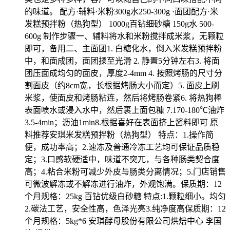
的味道。 配方·辅料·米粉300g水250-300g ·面团配方·米
发糕预拌粉（热狗型） 1000g百钻细砂糖 150g水 500-
600g 制作步骤一、辅料将水和米粉搅拌成米浆，无颗粒
即可，备用二、主面团1. 白糖化水，倒入米发糕预拌粉
中，和面成团，面团揉至光滑 2. 静置5分钟左右3. 将面
团压面成均匀的面皮，厚度2-4mm 4. 按照烤肠的尺寸分
割面皮（约8cm宽，长根据烤肠大小而定）5. 面皮上刷
米浆，使面皮和烤肠粘连，然后将烤肠卷紧6. 将热狗棒
表面喷水或浸入水中，然后裹上面包糠 7.170-180℃油炸
3.5-4min；沥油1min8.根据喜好在表面挤上酱料即可 原
料推荐安琪米发糕预拌粉（热狗型） 特点：1.操作简
便，成功率高；2.速冻及普通冷冻工艺均可保证品质稳
定；3.口感软硬适中，味道不突兀，与各种肠类契合度
高；4.粘合米粉可减少外皮与肠类分离情况；5.门店销售
可微波解冻或不解冻进行油炸，外观饱满。保质期：12
个月规格：25kg 百钻优级白砂糖 特点:1.颗粒细小。均匀
2.碳法工艺，安全性高，色泽光亮3.纯净度高保质期：12
个月规格：5kg*6 安琪酵母股份有限公司烘焙中心 李国