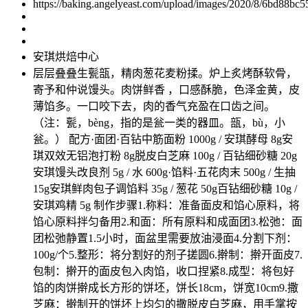
https://baking.angelyeast.com/upload/images/2020/8/6bd88bc
安琪烘焙中心
层层叠叠生甏瓿，精肉葱花麦粉揉。炉上炙烤酥软骨，
寄予和仲说馒头。肉饼鲜香 ，口感酥脆，色泽金黄，皮
薄馅多。一口咬下去，肉的香气充盈在口齿之间。
（注：甏，bèng，指的是瓮一类的器皿。瓿，bù，小
瓮。） 配方·面团·百钻中筋面粉 1000g / 安琪酵母 8g安
琪双效无铝泡打粉 8g脱皮白芝麻 100g / 百钻细砂糖 20g
安琪馒头改良剂 5g / 水 600g·馅料·五花肉末 500g / 生抽
15g安琪鲜肉包子调馅料 35g / 葱花 50g百钻细砂糖 10g /
安琪鸡精 5g 制作步骤1.称料：准备面皮和馅心原料，将
馅心原料拌匀备用2.和面：所有原料和成面团3.松弛：面
团松弛静置1.5小时，面盆里需要放油浸面4.分割下剂：
100g/个5.整形：将分割好的剂子搓圆6.擀制：擀开面皮7.
包制：擀开的面皮包入肉馅，收口捏紧8.成型：将包好
馅的肉饼擀成长方形的饼坯，饼长18cm，饼宽10cm9.撒
芝麻：擀制开的饼坯上均匀的撒脱皮白芝麻，用手掌按