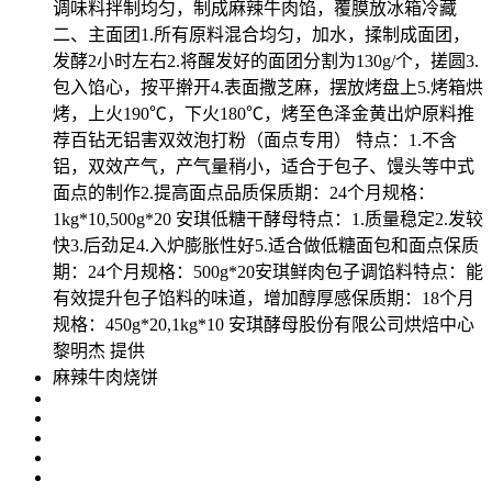
调味料拌制均匀，制成麻辣牛肉馅，覆膜放冰箱冷藏
二、主面团1.所有原料混合均匀，加水，揉制成面团，
发酵2小时左右2.将醒发好的面团分割为130g/个，搓圆3.
包入馅心，按平擀开4.表面撒芝麻，摆放烤盘上5.烤箱烘
烤，上火190℃，下火180℃，烤至色泽金黄出炉原料推
荐百钻无铝害双效泡打粉（面点专用） 特点：1.不含
铝，双效产气，产气量稍小，适合于包子、馒头等中式
面点的制作2.提高面点品质保质期：24个月规格：
1kg*10,500g*20 安琪低糖干酵母特点：1.质量稳定2.发较
快3.后劲足4.入炉膨胀性好5.适合做低糖面包和面点保质
期：24个月规格：500g*20安琪鲜肉包子调馅料特点：能
有效提升包子馅料的味道，增加醇厚感保质期：18个月
规格：450g*20,1kg*10 安琪酵母股份有限公司烘焙中心
黎明杰 提供
麻辣牛肉烧饼