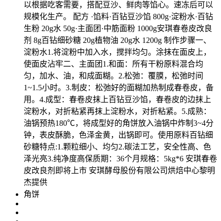
以根据吃客需要，搭配豆沙、鲜肉等馅心。速冻后可以
规模化生产。 配方 ·馅料·百钻豆沙馅 800g·淀粉水·百钻
生粉 20g水 50g·主面团·中筋面粉 1000g安琪春卷皮改良
剂 8g百钻细砂糖 20g植物油 20g水 1200g 制作步骤一、
淀粉水1.将淀粉中加入水，搅拌均匀。涂抹在面皮上，
使面皮沾牢二、主面团1.和面：所有干粉原料混合均
匀，加水、油，和成面糊。2.松弛：覆膜，松弛时间
1~1.5小时。3.制皮：松弛好的面糊加热制成春卷皮，备
用。4.成型：春卷皮抹上百钻豆沙馅，春卷皮的边抹上
淀粉水，对折粘紧再抹上淀粉水，对折粘紧。5.成熟：
油锅预热180℃，将成型好的角饼放入油锅中炸制3~4分
钟，表皮酥脆，色泽金黄，出锅即可。使用原料百钻细
砂糖特点:1.颗粒细小、均匀2.碳法工艺，安全性高、色
泽光亮3.纯净度高保质期：36个月规格：5kg*6 安琪春卷
皮改良剂即将上市 安琪酵母股份有限公司烘焙中心黎明
杰提供
​角饼