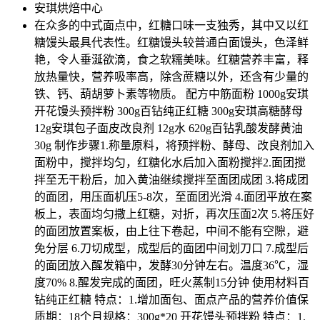
安琪烘焙中心
在众多的中式面点中，红糖口味一支独秀，其中又以红
糖馒头最具代表性。红糖馒头较普通白面馒头，色泽鲜
艳，令人垂涎欲滴，食之软糯美味。红糖营养丰富，释
放热量快，营养吸率高，除含蔗糖以外，还含有少量的
铁、钙、葫胡萝卜素等物质。 配方中筋面粉 1000g安琪
开花馒头预拌粉 300g百钻纯正红糖 300g安琪高糖酵母
12g安琪包子面皮改良剂 12g水 620g百钻乳酸发酵黄油
30g 制作步骤1.称量原料，将预拌粉、酵母、改良剂加入
面粉中，搅拌均匀，红糖化水后加入面粉搅拌2.面团搅
拌至无干粉后，加入黄油继续搅拌至面团成团 3.将成团
的面团，用压面机压5-8次，至面团光滑 4.面团平放在案
板上，表面均匀撒上红糖，对折，再次压面2次 5.将压好
的面团放置案板，由上往下卷起，中间不能有空隙，避
免分层 6.刀切成型，成型后的面团中间划刀口 7.成型后
的面团放入醒发箱中，发酵30分钟左右。温度36℃，湿
度70% 8.醒发完成的面团，旺火蒸制15分钟 使用材料百
钻纯正红糖 特点：1.增加面包、面点产品的营养价值保
质期：18个月规格：300g*20 开花馒头预拌粉 特点：1.