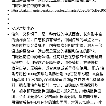
温热的豆浆中，满口都是豆浆的香甜和油条的酥软，一
口吃出记忆中的老味道。
https://baking.angelyeast.com/upload/images/2020/8/75dbec96
安琪烘焙中心
油条，又称馃子，是一种传统的中式面食，长条形中空
的油炸食品，口感松脆有韧劲，中国传统的早点之一。
在表皮炸到金黄酥脆、内在层次分明时出锅，泡入一倍
温热的豆浆中，满口都是豆浆的香甜和油条的酥软，一
口吃出记忆中的老味道。还可以放在杂粮煎饼或者是麻
辣烫中。使用安琪油条膨松剂，油条蓬松、方便快捷、
简单自制、无铝害，适合家庭或者早餐店使用。 配方 油
条专用粉 1000g安琪油条膨松剂 30g百钻细砂糖 10g食盐
14g鸡蛋 1个水 560g百钻乳酸黄油 30g 制作方法 1.称量原
料，把安琪油条膨松剂、食盐、白糖加入面粉搅拌均
匀，加水和鸡蛋搅拌面团成团2.加入黄油，继续搅拌面
团，至面团光滑3.和好的面团按需分割，整成圆柱形，
用保鲜袋装好4.打包好的油条面团，常温30℃静止3-4小