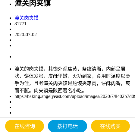
潼关肉夹馍
潼关肉夹馍
81771
2020-07-02
潼关的肉夹馍，其馍外观焦黄，条纹清晰，内部呈层
状，饼体发胀，皮酥里嫩，火功到家，食用时温度以烫
手为佳，且老潼关肉夹馍是热馍夹凉肉，饼酥肉香，爽
而不腻。肉夹馍是陕西著名小吃。
https://baking.angelyeast.com/upload/images/2020/7/8402b7d
烘焙中心
在线咨询
拨打电话
在线购买
肉夹馍是古汉语"肉夹于馍"的简称，是中国陕西省汉族
特色食物之一。潼关的肉夹馍，其馍外观焦黄，条纹清