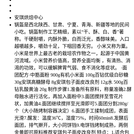
安琪烘焙中心
锅盔是西北陕西、甘肃、宁夏、青海、新疆等地的民间
小吃。锅盔制作工艺精细，素以“干、酥、白、香”著
称。干硬耐嚼，内酥外脆，白而泛光，香醇味美。入口
越嚼越多，嚼劲十足，下咽回香无穷。 小米又称为粟。
小米是世界上最古老的栽培农作物之一，起源于中国黄
河流域。小米营养价值高，营养全面均衡 ，有清热、消
渴的功效，可以缓解脾胃气弱、食不消化等症状。 ·面
团配方·中筋面粉 900g有机小米面 100g百钻优级白砂糖
30g安琪高糖酵母 8g安琪包子面皮改良剂 12g水 500g百
钻乳酸黄油 20g 制作步骤1.准备所有原料，称量准确2.酵
母融水进行活化，再加入面粉中3.面团搅拌至雪花片
状，加黄油4.面团继续搅拌至光滑即可5.面团分割280g/
个（大小随烤制容器决定）6.面团手工揉制成团，表面
光滑7.醒发：温度36℃，湿度75%，时间60min8.发酵后
面团，排气擀开，大小同饼铛9.电饼铛烤制成熟，两侧
金黄即可原料推荐安琪包子面皮改良剂 特点：1.适合包