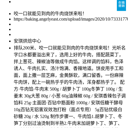
咬一口就能见到肉的牛肉烧饼来啦！
https://baking.angelyeast.com/upload/images/2020/10/7333177
安琪烘焙中心
排队200米、咬一口就能见到肉的牛肉烧饼来啦！光听名
字口水都要溢出来了，选用上好的牛肉，搭配蔬菜丁，
拌上葱花、辣椒油等做成牛肉馅。这样调的馅料，色泽
诱人、牛肉扎实、汤汁饱满、香辣地道。饼皮用手工和
面，面上撒一层芝麻，金黄酥软，满口留香。一份麻辣
牛肉饼，配上一碗热乎乎的牛肉汤，浑身都热乎了。 配
方·牛肉馅·牛肉末 500g / 胡萝卜丁 100g冬笋丁 100g / 生
姜末 30g大葱 80g / 小葱 60g油辣椒 60g / 安琪香辣包子调
馅料 25g·主面团·百钻中筋面粉 1000g / 安琪低糖干酵母
10g百钻无铝害双效泡打粉（面点专用） 5g百钻优级白
砂糖 20g / 水 520g 制作步骤一、牛肉馅1.胡萝卜丁、冬
笋丁分别过油烫制到半熟2.牛肉末加胡萝卜丁、笋丁、