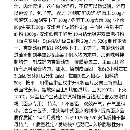
汁、肉汁漫溢。这样做的馅料，不仅可以做烧饼，还可
以包饺子、包子等。 配方·杏鲍菇鲜肉馅·馅肉末 500g /
杏鲍菇 150g胡萝卜丁 100g / 冬笋丁100g大葱 80g / 小葱
90g生姜末 30g / 安琪包子调馅料 25g ·主面团·百钻中筋
面粉 1000g / 安琪低糖干酵母 10百钻无铝害双效泡打粉
（面点专用） 5g百钻优级白砂糖 20g / 水 520g 制作步骤
一、杏鲍菇鲜肉馅1.将胡萝卜丁、冬笋丁、杏鲍菇分别
过油烫制到半熟2.将蔬菜丁倒入猪肉末中，加调味料拌
制均匀，制成鲜肉杏鲍菇馅，覆膜静置二、主面团1.将
所有原料混合均匀，加水，揉制成面团，发酵2小时左右
2.面团发酵好后分割面团，搓圆3.包入馅心，馅料约
50g，按平，用带齿擀面杖擀开4.将面片反向三折叠起，
表面撒芝麻，摆放烤盘上5.烤箱烘烤，上火190℃，下火
180℃，烤至色泽金黄出炉原料推荐百钻无铝害双效泡打
粉（面点专用） 特点：1.不含铝，双效产气，产气量稍
小，适合于包子、馒头等中式面点的制作2.提高面点品
质保质期：24个月规格：1kg*10,500g*20 安琪低糖干酵
母特点：1.质量稳定2.发较快3.后劲足4.入炉膨胀性好5.