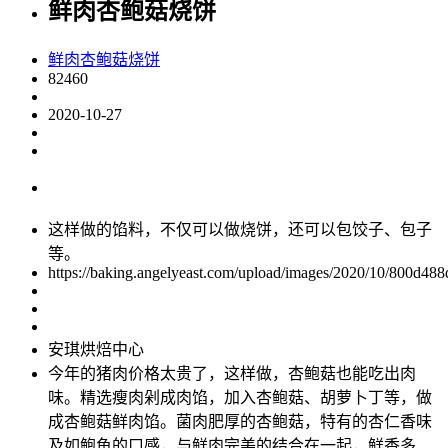
鲜肉杏鲍菇烧饼
鲜肉杏鲍菇烧饼
82460
2020-10-27
这样做的馅料，不仅可以做烧饼，还可以包饺子、包子
等。
https://baking.angelyeast.com/upload/images/2020/10/800d488
安琪烘焙中心
今年的猪肉价格太贵了，这样做，杏鲍菇也能吃出肉
味。精选瘦肉剁成肉馅，加入杏鲍菇、胡萝卜丁等，做
成杏鲍菇鲜肉馅。菌肉肥厚的杏鲍菇，特有的杏仁香味
及如鲍鱼的口感，与鲜肉完美的结合在一起，鲜香多